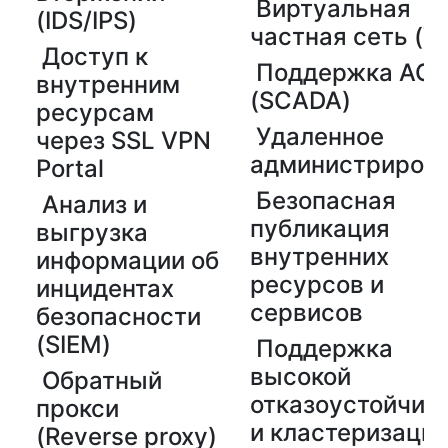
Виртуальная
(IDS/IPS)
частная сеть (V
Доступ к
Поддержка АСУ
внутренним
(SCADA)
ресурсам
Удаленное
через SSL VPN
администриров
Portal
Безопасная
Анализ и
публикация
выгрузка
внутренних
информации об
ресурсов и
инцидентах
сервисов
безопасности
(SIEM)
Поддержка
высокой
Обратный
отказоустойчив
прокси
и кластеризаци
(Reverse proxy)