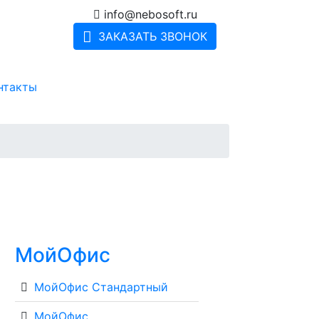
info@nebosoft.ru
ЗАКАЗАТЬ ЗВОНОК
нтакты
МойОфис
МойОфис Стандартный
МойОфис