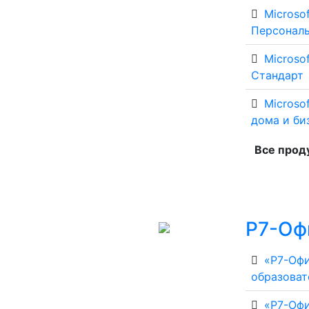
Microsof
Персонал
Microso
Стандарт
Microsof
дома и би
Все про
Р7-Оф
«Р7-Офи
образоват
«Р7-Офи