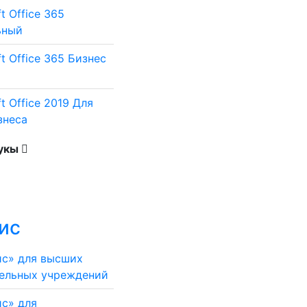
t Office 365
ьный
ft Office 365 Бизнес
t Office 2019 Для
знеса
дукы
ис
с» для высших
ельных учреждений
с» для